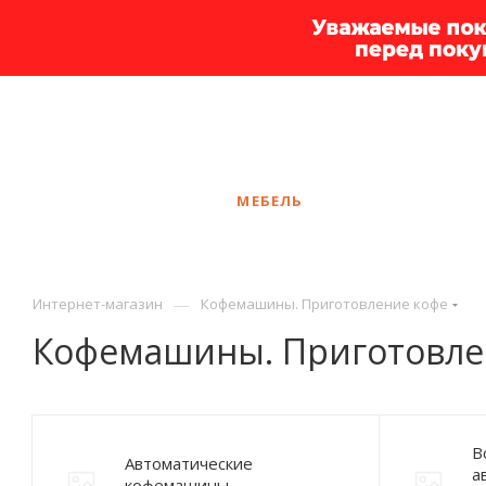
+7 925 375-83-44
Сургут
ЗАКАЗАТЬ ЗВОНОК
КАТАЛОГ
МЕБЕЛЬ
УСЛУГИ
АКЦ
—
Интернет-магазин
Кофемашины. Приготовление кофе
Кофемашины. Приготовле
В
Автоматические
а
кофемашины