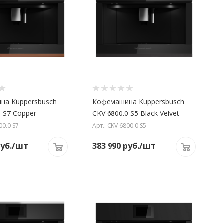
на Kuppersbusch
Кофемашина Kuppersbusch
0 S7 Copper
CKV 6800.0 S5 Black Velvet
00.0 S7
Арт.: CKV 6800.0 S5
уб.
/шт
383 990
руб.
/шт