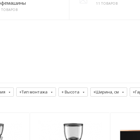
офемашины
11 ТОВАРОВ
2 ТОВАРОВ
ния
+Тип монтажа
+ Высота
+Ширина, см
+Га