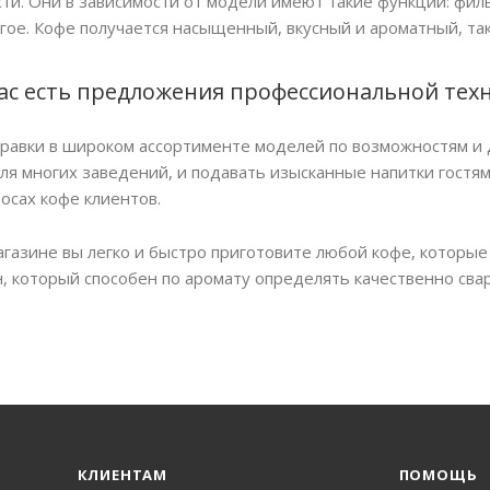
ти. Они в зависимости от модели имеют такие функции: фил
гое. Кофе получается насыщенный, вкусный и ароматный, тако
нас есть предложения профессиональной тех
аправки в широком ассортименте моделей по возможностям и
ля многих заведений, и подавать изысканные напитки гостя
осах кофе клиентов.
азине вы легко и быстро приготовите любой кофе, которые 
 который способен по аромату определять качественно свар
КЛИЕНТАМ
ПОМОЩЬ