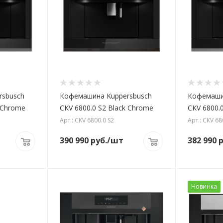
rsbusch
Кофемашина Kuppersbusch
Кофемаши
r Chrome
CKV 6800.0 S2 Black Chrome
CKV 6800.0
Арт.: CKV 6800.0 S2
Арт.: CKV 68
390 990
руб.
/шт
382 990
р
Новинка