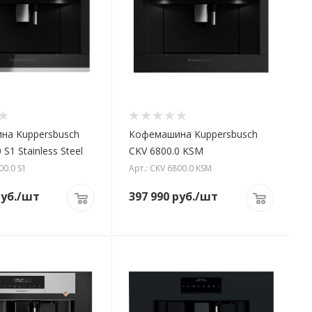
на Kuppersbusch
Кофемашина Kuppersbusch
 S1 Stainless Steel
CKV 6800.0 KSM
00.0 S1
Арт.: CKV 6800.0 KSM
уб.
/шт
397 990
руб.
/шт