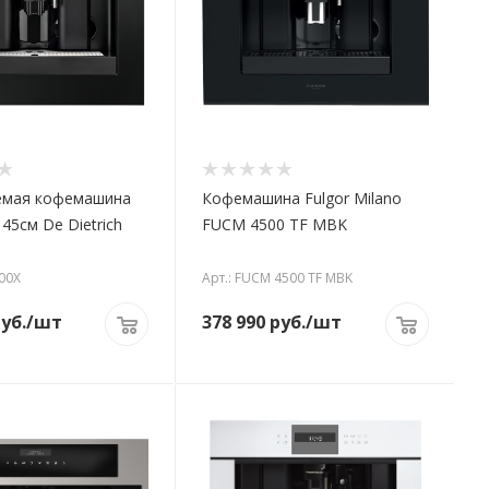
емая кофемашина
Кофемашина Fulgor Milano
45см De Dietrich
FUCM 4500 TF MBK
00X
Арт.: FUCM 4500 TF MBK
уб.
/шт
378 990
руб.
/шт