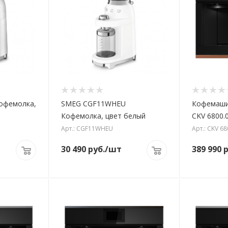
офемолка,
SMEG CGF11WHEU
Кофемаши
Кофемолка, цвет белый
CKV 6800.
Арт.: CGF11WHEU
Арт.: CKV 68
30 490
руб.
/шт
389 990
р