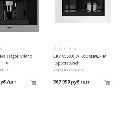
а Fulgor Milano
CKV 6550.0 W Кофемашина
TF X
Kuppersbusch
00 TF X
Арт.: CKV 6550.0 W
уб.
/шт
367 990
руб.
/шт