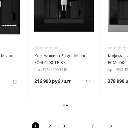
 Milano
Кофемашина Fulgor Milano
Кофемашин
FCM 4500 TF BK
FCM 4500 
Арт.: FCM 4500 TF BK
Арт.: FCM 45
216 990
руб.
/шт
378 990
р
1
2
3
7