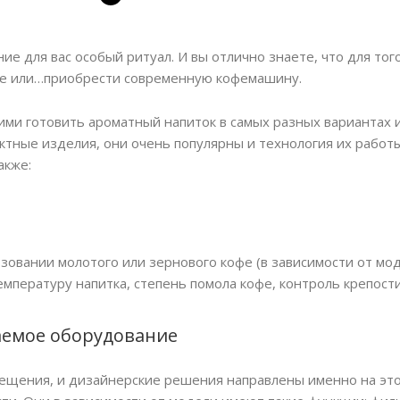
ение для вас особый ритуал. И вы отлично знаете, что для т
офе или…приобрести современную кофемашину.
и готовить ароматный напиток в самых разных вариантах и
ктные изделия, они очень популярны и технология их работ
акже:
ьзовании молотого или зернового кофе (в зависимости от мо
мпературу напитка, степень помола кофе, контроль крепост
аемое оборудование
ещения, и дизайнерские решения направлены именно на это