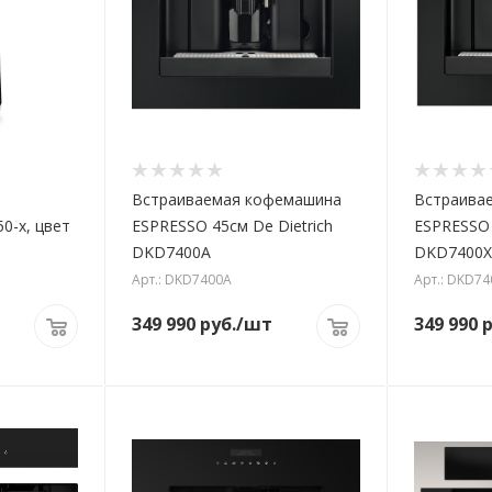
Встраиваемая кофемашина
Встраива
0-х, цвет
ESPRESSO 45см De Dietrich
ESPRESSO 
DKD7400A
DKD7400X
Арт.: DKD7400A
Арт.: DKD74
349 990
руб.
/шт
349 990
р