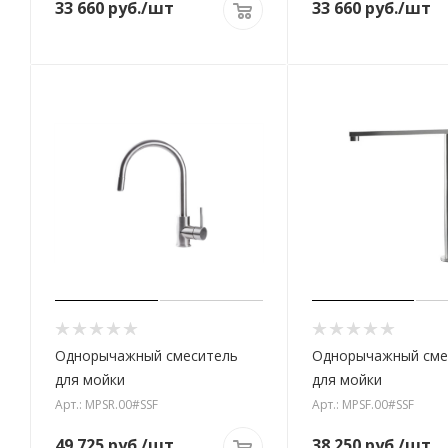
33 660
руб.
/шт
33 660
руб.
/шт
Однорычажный смеситель
Однорычажный сме
для мойки
для мойки
Арт.: MPSR.00#SSF
Арт.: MPSF.00#SSF
49 725
руб.
/шт
38 250
руб.
/шт