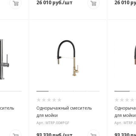
26 010
руб.
/шт
26 010
ру
ситель
Однорычажный смеситель
Однорыча
для мойки
для мойки
Арт.: MTRP.00#PGF
Арт.: MTRP.
93 330
руб.
/шт
93 330
ру