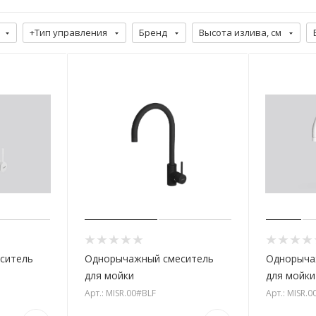
+Тип управления
Бренд
Высота излива, см
ситель
Однорычажный смеситель
Однорыча
для мойки
для мойки
Арт.: MISR.00#BLF
Арт.: MISR.