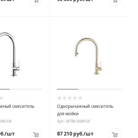
жный смеситель
Однорычажный смеситель
для мойки
00#CHF
Арт.: MTRR.00#PGF
б.
/шт
87 210
руб.
/шт