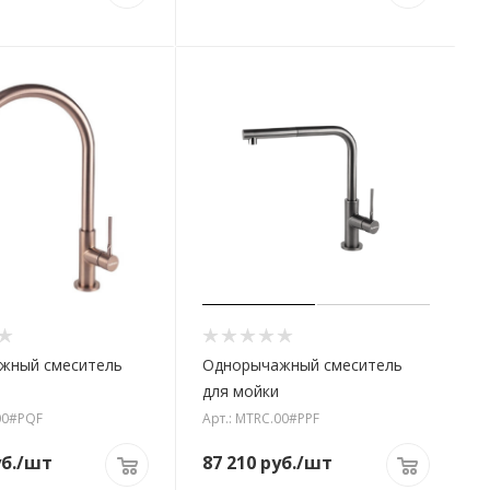
жный смеситель
Однорычажный смеситель
для мойки
00#PQF
Арт.: MTRC.00#PPF
б.
/шт
87 210
руб.
/шт