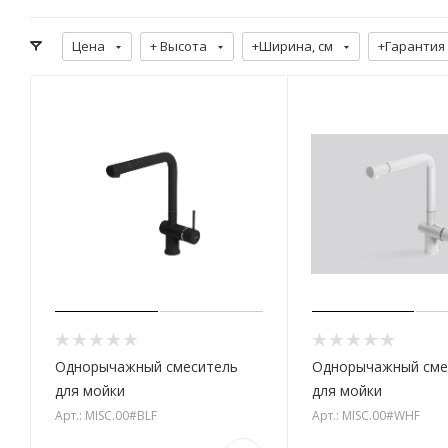
Цена
+ Высота
+Ширина, см
+Гарантия
Однорычажный смеситель
Однорычажный сме
для мойки
для мойки
Арт.: MISC.00#BLF
Арт.: MISC.00#WHF