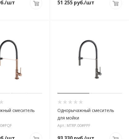
б.
/шт
51 255
руб.
/шт
жный смеситель
Однорычажный смеситель
для мойки
00#PQF
Арт.: MTRP.00#PPF
б.
/шт
93 330
руб.
/шт