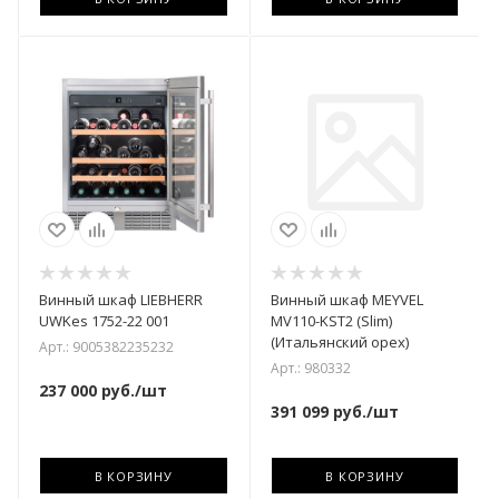
Винный шкаф LIEBHERR
Винный шкаф MEYVEL
UWKes 1752-22 001
MV110-KST2 (Slim)
(Итальянский орех)
Арт.: 9005382235232
Арт.: 980332
237 000
руб.
/шт
391 099
руб.
/шт
В КОРЗИНУ
В КОРЗИНУ