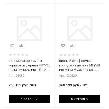
Винный шкаф комп. в
Винный шкаф комп. в
корпусе из дерева MEYVEL
корпусе из дерева MEYVEL
PREMIUM MV46PRO-KBT2
PREMIUM MV46PRO-KBT2
(Тёмный шоколад)
(Спелая вишня)
Арт.: 980321
Арт.: 980320
268 199
руб.
/шт
268 199
руб.
/шт
В КОРЗИНУ
В КОРЗИНУ