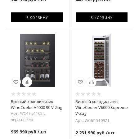
В КОРЗИНУ
В КОРЗИНУ
Винный холодильник
Винный холодильник
WineCooler V4000 90 V-Zug
WineCooler V6000 Supreme
V-Zug
Арт.: WC4T-51102 L
черн.стекло
Арт.: WC6T-51097 L
969 990
руб.
/шт
2 231 990
руб.
/шт