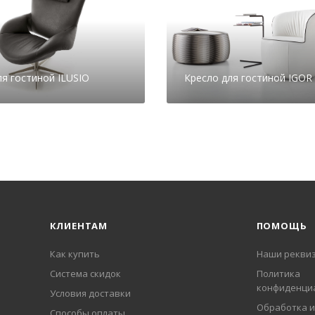
ля гостиной ILUSIO
Кресло для гостиной IGOR
КЛИЕНТАМ
ПОМОЩЬ
Как купить
Наши рекви
Система скидок
Политика
конфиденци
Условия доставки
Обработка и
Способы оплаты