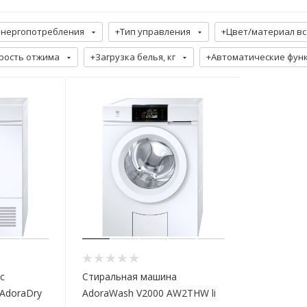
энергопотребления
+Тип управления
+Цвет/материал вс
орость отжима
+Загрузка белья, кг
+Автоматические фун
с
Стиральная машина
AdoraDry
AdoraWash V2000 AW2THW li