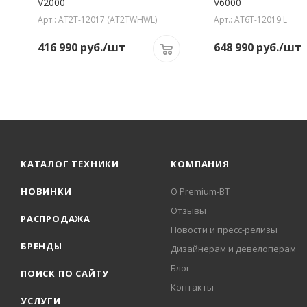
V2000
V6000
Арт.: AT2T-12017 (AT2TWHWL)
Арт.: AT6T-12019 L
416 990
руб.
/шт
648 990
руб.
/шт
КАТАЛОГ ТЕХНИКИ
КОМПАНИЯ
НОВИНКИ
О Premium-BT
Отзывы
РАСПРОДАЖА
Новости и пресс-релизы
БРЕНДЫ
Дизайнерам и девелоперам
Блог
ПОИСК ПО САЙТУ
Контакты
УСЛУГИ