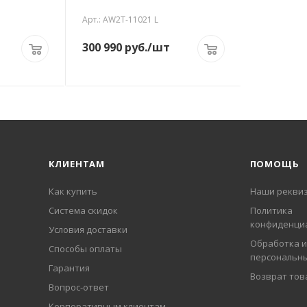
Арт.: AW2T-11021 L
300 990
руб.
/шт
КЛИЕНТАМ
ПОМОЩЬ
Как купить
Наши рекви
Система скидок
Политика
конфиденци
Условия доставки
Обработка и
Способы оплаты
персональн
Гарантия
Возврат тов
Вопрос-ответ
Корпоративным клиентам