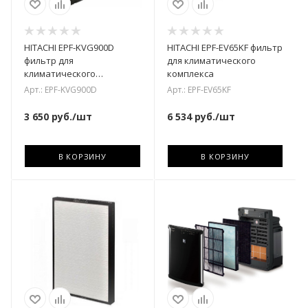
HITACHI EPF-KVG900D
HITACHI EPF-EV65KF фильтр
фильтр для
для климатического
климатического
комплекса
комплекса
Арт.: EPF-KVG900D
Арт.: EPF-EV65KF
3 650
руб.
/шт
6 534
руб.
/шт
В КОРЗИНУ
В КОРЗИНУ