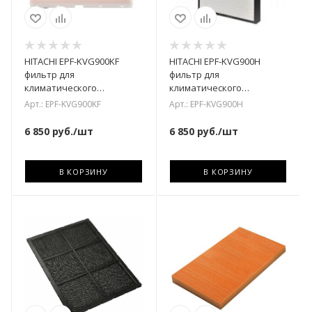
HITACHI EPF-KVG900KF
HITACHI EPF-KVG900H
фильтр для
фильтр для
климатического
климатического
комплекса
комплекса
Арт.: EPF-KVG900KF
Арт.: EPF-KVG900H
6 850
руб.
/шт
6 850
руб.
/шт
В КОРЗИНУ
В КОРЗИНУ