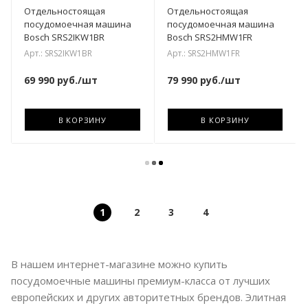
Отдельностоящая
Отдельностоящая
посудомоечная машина
посудомоечная машина
Bosch SRS2IKW1BR
Bosch SRS2HMW1FR
Арт.: SRS2IKW1BR
Арт.: SRS2HMW1FR
69 990
руб.
/шт
79 990
руб.
/шт
В КОРЗИНУ
В КОРЗИНУ
1
2
3
4
В нашем интернет-магазине можно купить
посудомоечные машины премиум-класса от лучших
европейских и других авторитетных брендов. Элитная