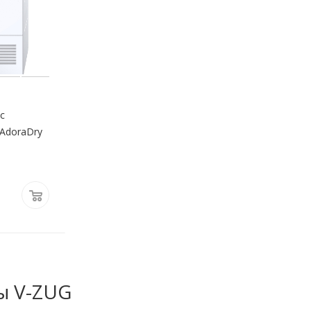
с
AdoraDry
ы V-ZUG