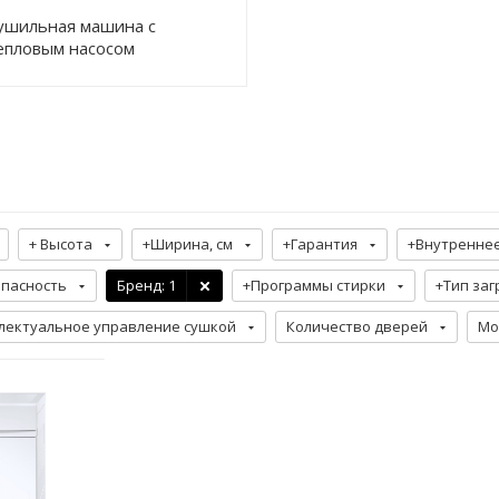
ушильная машина с
епловым насосом
+ Высота
+Ширина, см
+Гарантия
+Внутренне
опасность
Бренд
: 1
+Программы стирки
+Тип заг
лектуальное управление сушкой
Количество дверей
Мо