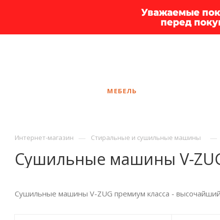
+7 925 375-83-44
Сургут
ЗАКАЗАТЬ ЗВОНОК
КАТАЛОГ
МЕБЕЛЬ
УСЛУГИ
АКЦ
—
—
Интернет-магазин
Стиральные и сушильные машины
Сушильные машины V-ZU
Сушильные машины V-ZUG премиум класса - высочайший у