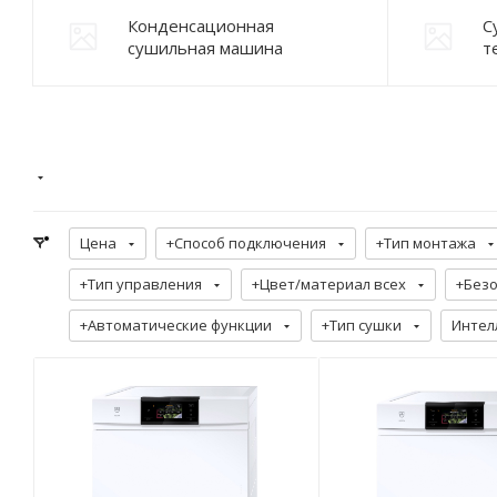
Конденсационная
С
сушильная машина
т
Цена
+Способ подключения
+Тип монтажа
+Тип управления
+Цвет/материал всех
+Без
+Автоматические функции
+Тип сушки
Интел