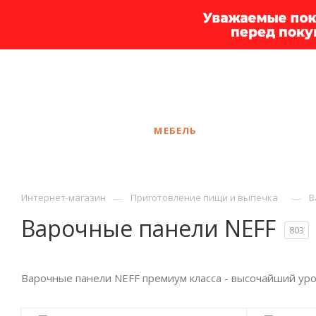
+7 925 375-83-44
Сургут
ЗАКАЗАТЬ ЗВОНОК
КАТАЛОГ
МЕБЕЛЬ
УСЛУГИ
АКЦ
—
—
Интернет-магазин
Приготовление пищи и выпечка
В
Варочные панели NEFF
803
Варочные панели NEFF премиум класса - высочайший уро