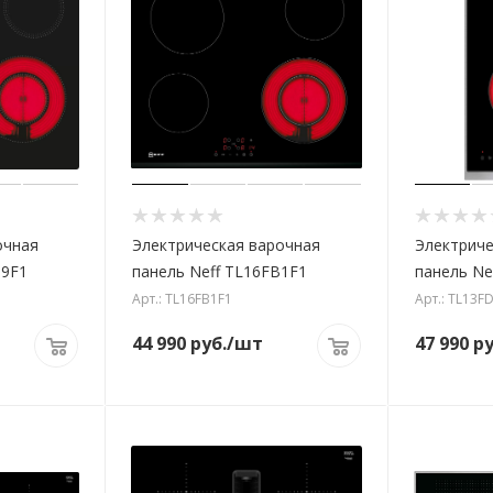
очная
Электрическая варочная
Электриче
D9F1
панель Neff TL16FB1F1
панель Ne
Арт.: TL16FB1F1
Арт.: TL13F
44 990
руб.
/шт
47 990
ру