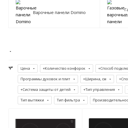
Г
Варочные панели Domino
2
Цена
+Количество конфорок
+Способ подкл
Программы духовок и плит
+Ширина, см
+Спо
+Система защиты от детей
+Тип управления
Тип вытяжки
Тип фильтра
Производительност