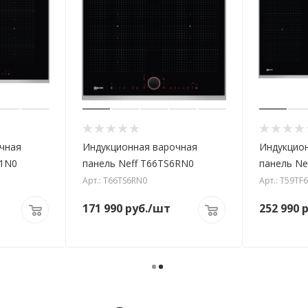
чная
Индукционная варочная
Индукцио
61N0
панель Neff T66TS6RN0
панель Ne
Арт.: T66TS6RN0
Арт.: T59TF
171 990
руб.
/шт
252 990
р