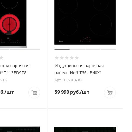
ская варочная
Индукционная варочная
ff TL13FD9T8
панель Neff T36UB40X1
D9T8
Арт.: T36UB40X1
б.
/шт
59 990
руб.
/шт