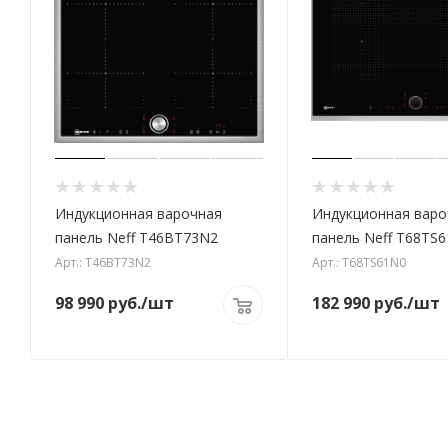
Индукционная варочная
Индукционная варо
панель Neff T46BT73N2
панель Neff T68TS
Арт.: T46BT73N2
Арт.: T68TS61N0
98 990
руб.
/шт
182 990
руб.
/шт