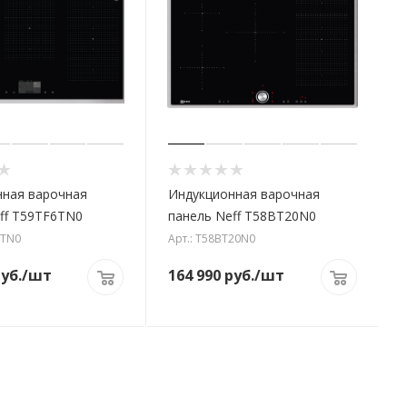
нная варочная
Индукционная варочная
ff T59TF6TN0
панель Neff T58BT20N0
6TN0
Арт.: T58BT20N0
уб.
/шт
164 990
руб.
/шт