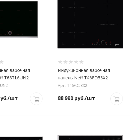
нная варочная
Индукционная варочная
ff T68TL6UN2
панель Neff T46FD53X2
6UN2
Арт.: T46FD53X2
уб.
/шт
88 990
руб.
/шт