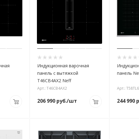
чная
Индукционная варочная
Индукцио
панель с вытяжкой
панель Ne
T46CB4AX2 Neff
Арт.: T46CB4AX2
Арт.: T58TL
206 990
руб.
/шт
244 990
р