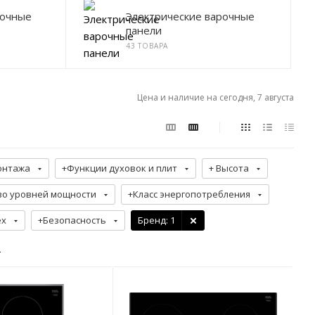
рочные
Электрические варочные
панели
43 ТОВАРА
Цена и наличие на сегодня, 7 августа
онтажа
+Функции духовок и плит
+ Высота
во уровней мощности
+Класс энергопотребления
ех
+Безопасность
Бренд
: 1
р