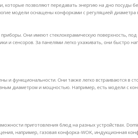
 которые позволяют передавать энергию на дно посуды без
ногие модели оснащены конфорками с регуляцией диаметра
е приборы. Они имеют стеклокерамическую поверхность, под
и и сенсоров. За панелями легко ухаживать, они быстро на
ы и функциональности. Они также легко встраиваются в ст
азным диаметром и мощностью. Например, есть модели с ко
.
зможности приготовления блюд на разных устройствах. Domi
ения, например, газовая конфорка-WOK, индукционная конфор