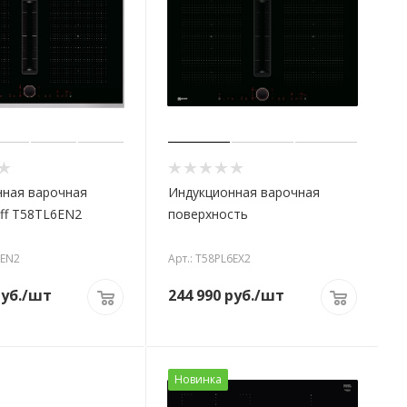
нная варочная
Индукционная варочная
ff T58TL6EN2
поверхность
6EN2
Арт.: T58PL6EX2
уб.
/шт
244 990
руб.
/шт
Новинка