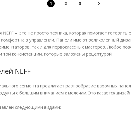
1
2
3
NEFF – это не просто техника, которая помогает готовить е
о комфортна в управлении. Панели имеют великолепный диза
ментаторов, так и для первоклассных мастеров. Любое пов
 и той консистенции, которые заложены рецептурой.
елей NEFF
льного сегмента предлагает разнообразие варочных панел
дукты с большим вниманием к мелочам. Это касается дизайна,
тавлен следующими видами: