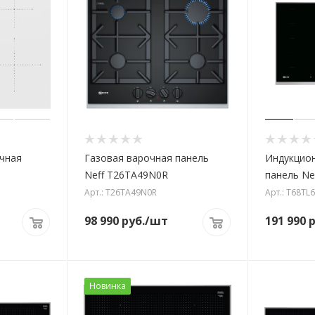
чная
Газовая варочная панель
Индукцио
Neff T26TA49N0R
панель Ne
Арт.: T26TA49N0R
Арт.: T68TL
98 990
руб.
/шт
191 990
р
Новинка