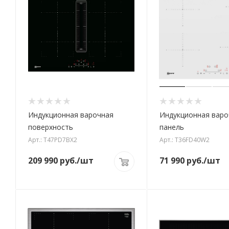
Индукционная варочная
Индукционная варо
поверхность
панель
Арт.: T47PD7BX2
Арт.: T36FD40W2
209 990
руб.
/шт
71 990
руб.
/шт